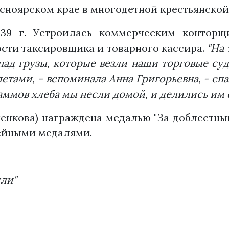
сноярском крае в многодетной крестьянской
939 г. Устроилась коммерческим конторщ
сти таксировщика и товарного кассира.
"На
пад грузы, которые везли наши торговые суд
етами, - вспоминала Анна Григорьевна, - спа
раммов хлеба мы несли домой, и делились им 
ленкова) награждена медалью "За доблестны
илейными медалями.
или"