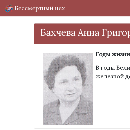
Бессмертный цех
Бахчева Анна Григо
Годы жизни
В годы Вел
железной д