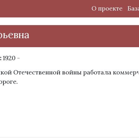
О проекте
Баз
рьевна
:
1920 -
икой Отечественной войны работала коммер
ороге.