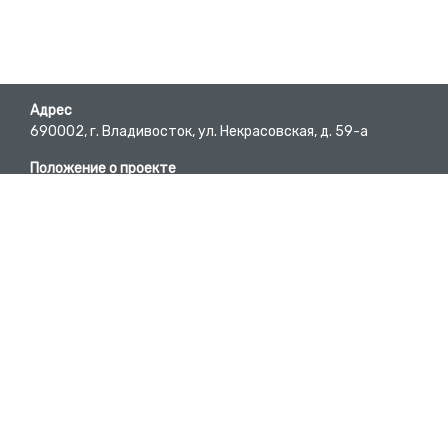
Адрес
690002, г. Владивосток, ул. Некрасовская, д. 59-а
Положение о проекте
Пользовательское соглашение
Требования к материалам
E-mail
bc@pgpb.ru
Вопросы-ответы
Developed by @DmitryKyd
Телефон
+7 (423) 245-62-84
Участники проекта