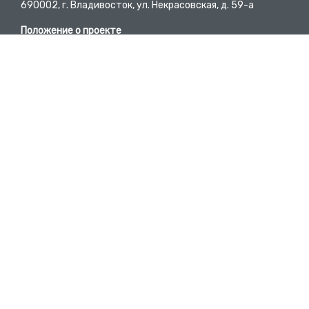
690002, г. Владивосток, ул. Некрасовская, д. 59-а
Положение о проекте
Пользовательское соглашение
Требования к материалам
E-mail
bc@pgpb.ru
Вопросы-ответы
Developed by @DmitryKyd
Телефон
+7 (423) 245-62-84
Участники проекта
Список предприятий
Исторические справки территорий
16+