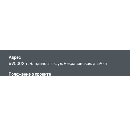
Адрес
690002, г. Владивосток, ул. Некрасовская, д. 59-а
Положение о проекте
Пользовательское соглашение
Требования к материалам
E-mail
bc@pgpb.ru
Вопросы-ответы
Developed by @DmitryKyd