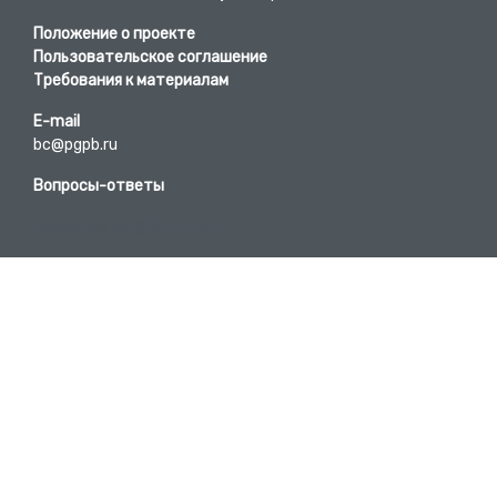
Положение о проекте
Пользовательское соглашение
Требования к материалам
E-mail
bc@pgpb.ru
Вопросы-ответы
Developed by @DmitryKyd
Телефон
+7 (423) 245-62-84
Участники проекта
Список предприятий
Исторические справки территорий
16+