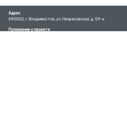
Адрес
690002, г. Владивосток, ул. Некрасовская, д. 59-а
Положение о проекте
Пользовательское соглашение
Требования к материалам
E-mail
bc@pgpb.ru
Вопросы-ответы
Developed by @DmitryKyd
Телефон
+7 (423) 245-62-84
Участники проекта
Список предприятий
Исторические справки территорий