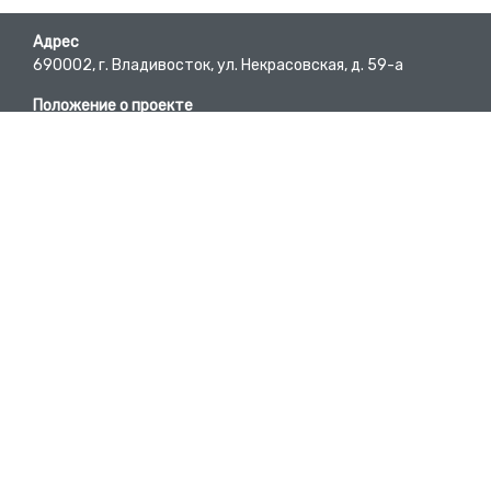
Адрес
690002, г. Владивосток, ул. Некрасовская, д. 59-а
Положение о проекте
Пользовательское соглашение
Требования к материалам
E-mail
bc@pgpb.ru
Вопросы-ответы
Developed by @DmitryKyd
Телефон
+7 (423) 245-62-84
Участники проекта
Список предприятий
Исторические справки территорий