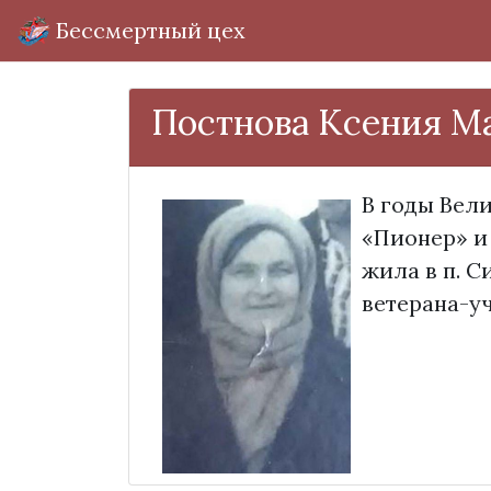
Бессмертный цех
Постнова Ксения М
В годы Вел
«Пионер» и
жила в п. С
ветерана-уч