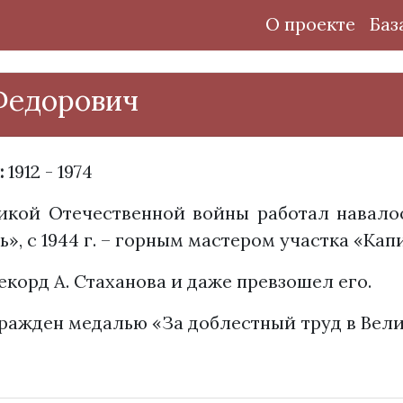
О проекте
Баз
Федорович
:
1912 - 1974
икой Отечественной войны работал навало
», с 1944 г. – горным мастером участка «Кап
корд А. Стаханова и даже превзошел его.
агражден медалью «За доблестный труд в Вел