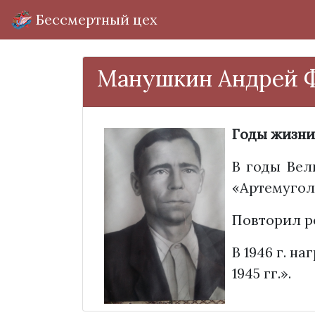
Бессмертный цех
Манушкин Андрей 
Годы жизни
В годы Вел
«Артемуголь
Повторил ре
В 1946 г. н
1945 гг.».