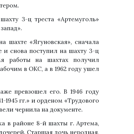
тером.
шахту 3-ц треста «Артемуголь»
запад».
на шахте «Ягуновская», сначала
е и снова поступил на шахту 3-ц
емя работы на шахтах получил
абочим в ОКС, а в 1962 году ушел
аже превзошел его. В 1946 году
-1945 гг.» и орденом «Трудового
вели чернила на документе.
а в районе 8-й шахты г. Артема,
дочерей. Старшая дочь неродная,