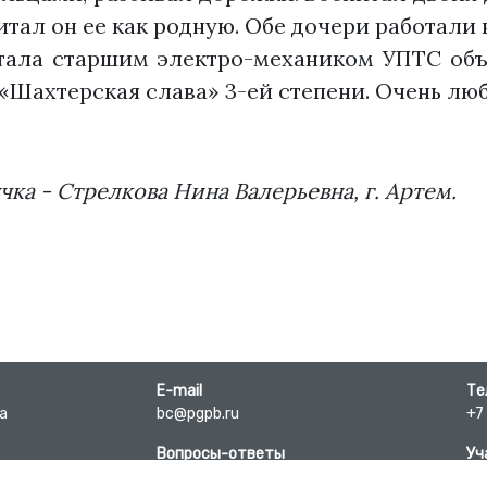
питал он ее как родную. Обе дочери работал
стала старшим электро-механиком УПТС об
Шахтерская слава» 3-ей степени. Очень люб
а - Стрелкова Нина Валерьевна, г. Артем.
E-mail
Те
-а
bc@pgpb.ru
+7
Вопросы-ответы
Уч
Сп