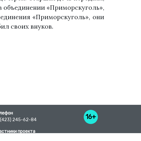
и в объединении «Приморскуголь»,
ъединения «Приморскуголь», они
ил своих внуков.
лефон
16+
 (423) 245-62-84
астники проекта
исок предприятий