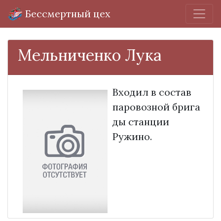
Бессмертный цех
Мельниченко Лука
Входил в состав
паровозной брига
ды станции
Ружино.