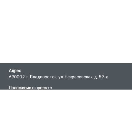
Адрес
690002, г. Владивосток, ул. Некрасовская, д. 59-а
Положение о проекте
Пользовательское соглашение
Требования к материалам
E-mail
bc@pgpb.ru
Вопросы-ответы