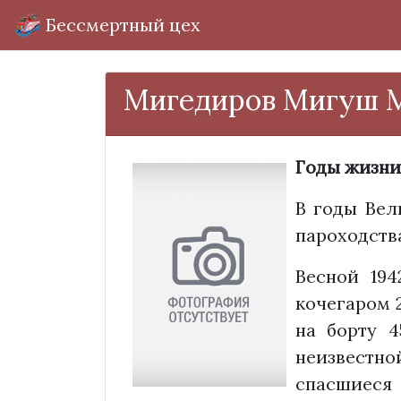
Бессмертный цех
Мигедиров Мигуш 
Годы жизни
В годы Вел
пароходств
Весной 194
кочегаром 2
на борту 4
неизвестн
спасшиеся