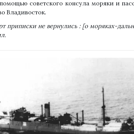
 помощью советского консула моряки и пас
 во Владивосток.
орт приписки не вернулись : [о моряках-даль
ил.