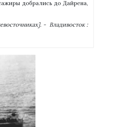
сажиры добрались до Дайрена,
невосточниках]. - Владивосток :