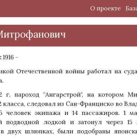
О проекте
Баз
Митрофанович
:
1916 -
икой Отечественной войны работал на суд
а.
2 г. пароход "Ангарстрой", на котором 
 класса, следовал из Сан-Франциско во Вла
5 человек экипажа и 14 пассажиров. 1 м
ой подводной лодкой и затонул через 15
 в двух шлюпках, были подобраны японск