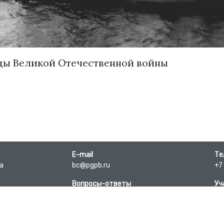
годы Великой Отечественной войны
E-mail
Те
-а
bc@pgpb.ru
+7
Вопросы-ответы
Уч
Сп
Developed by @DmitryKyd
Ис