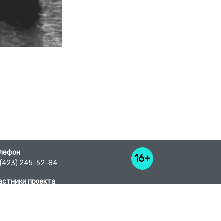
лефон
16+
 (423) 245-62-84
астники проекта
исок предприятий
торические справки территорий