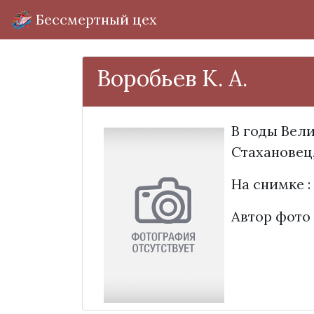
Бессмертный цех
Воробьев К. А.
В годы Вел
Стахановец
На снимке :
Автор фото 