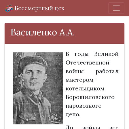
Бессмертный цех
Василенко А.А.
В годы Великой
Отечественной
войны работал
мастером-
котельщиком
Ворошиловского
паровозного
депо.
До войны все