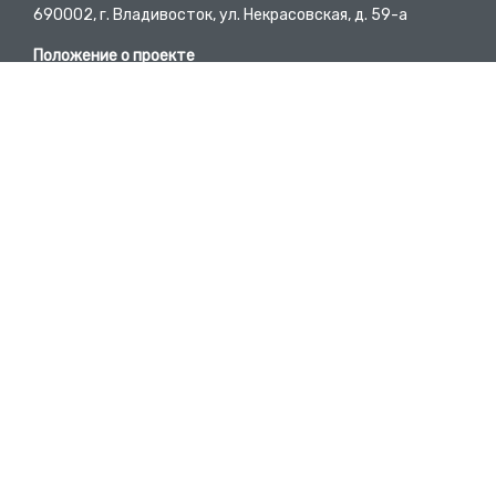
690002, г. Владивосток, ул. Некрасовская, д. 59-а
Положение о проекте
Пользовательское соглашение
Требования к материалам
E-mail
bc@pgpb.ru
Вопросы-ответы
Developed by @DmitryKyd
Телефон
+7 (423) 245-62-84
Участники проекта
Список предприятий
Исторические справки территорий
16+